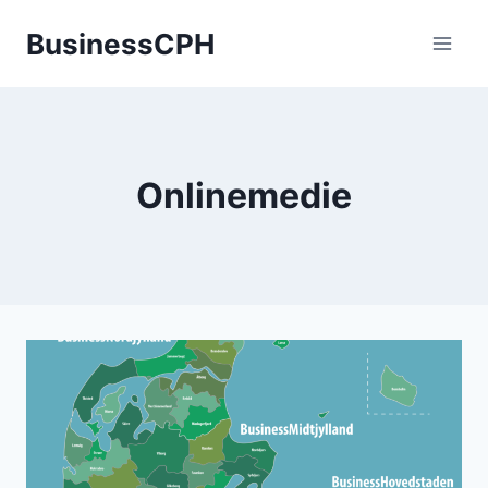
Fortsæt
BusinessCPH
til
indhold
Onlinemedie