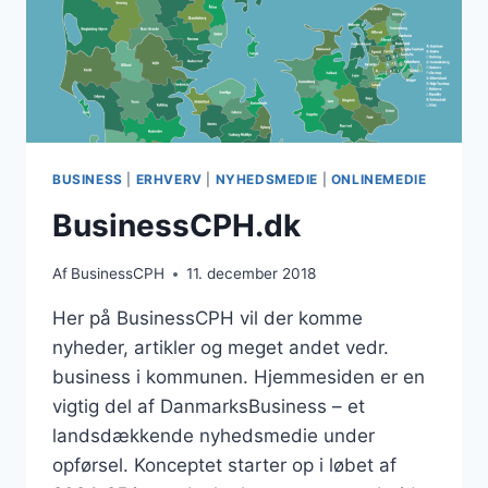
BUSINESS
|
ERHVERV
|
NYHEDSMEDIE
|
ONLINEMEDIE
BusinessCPH.dk
Af
BusinessCPH
11. december 2018
Her på BusinessCPH vil der komme
nyheder, artikler og meget andet vedr.
business i kommunen. Hjemmesiden er en
vigtig del af DanmarksBusiness – et
landsdækkende nyhedsmedie under
opførsel. Konceptet starter op i løbet af