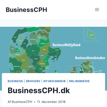
Fortsæt
BusinessCPH
til
indhold
BUSINESS
|
ERHVERV
|
NYHEDSMEDIE
|
ONLINEMEDIE
BusinessCPH.dk
Af
BusinessCPH
11. december 2018