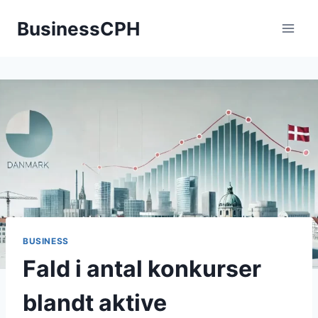
Fortsæt
BusinessCPH
til
indhold
BUSINESS
Fald i antal konkurser
blandt aktive