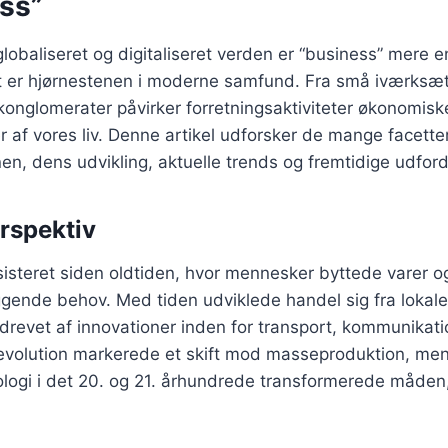
ess”
globaliseret og digitaliseret verden er “business” mere 
et er hjørnestenen i moderne samfund. Fra små iværksæ
e konglomerater påvirker forretningsaktiviteter økonomisk
er af vores liv. Denne artikel udforsker de mange facette
en, dens udvikling, aktuelle trends og fremtidige udford
erspektiv
sisteret siden oldtiden, hvor mennesker byttede varer og
gende behov. Med tiden udviklede handel sig fra lokale
drevet af innovationer inden for transport, kommunikati
 revolution markerede et skift mod masseproduktion, me
ologi i det 20. og 21. århundrede transformerede måden