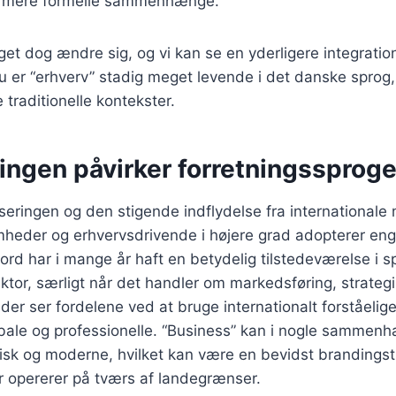
e i mere formelle sammenhænge.
get dog ændre sig, og vi kan se en yderligere integratio
u er “erhverv” stadig meget levende i det danske sprog, 
 traditionelle kontekster.
ingen påvirker forretningssproge
iseringen og den stigende indflydelse fra internationale 
mheder og erhvervsdrivende i højere grad adopterer en
 ord har i mange år haft en betydelig tilstedeværelse i 
ektor, særligt når det handler om markedsføring, strategi
r ser fordelene ved at bruge internationalt forståelige
bale og professionelle. “Business” kan i nogle sammen
k og moderne, hvilket kan være en bevidst brandingstra
r opererer på tværs af landegrænser.