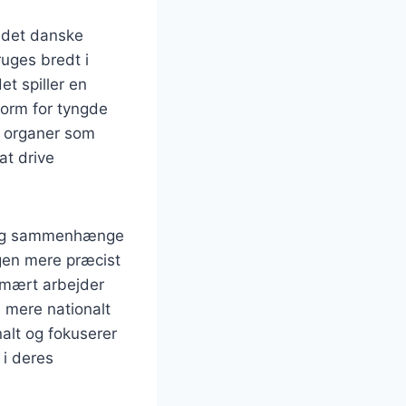
i det danske
ruges bredt i
et spiller en
 form for tyngde
og organer som
at drive
er og sammenhænge
gen mere præcist
imært arbejder
 mere nationalt
nalt og fokuserer
 i deres