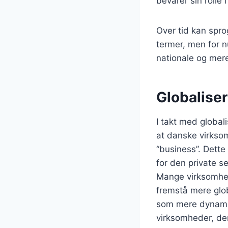
bevarer sin roll
Over tid kan spro
termer, men for n
nationale og mere
Globaliser
I takt med global
at danske virkso
“business”. Dette
for den private s
Mange virksomhede
fremstå mere glo
som mere dynamis
virksomheder, de