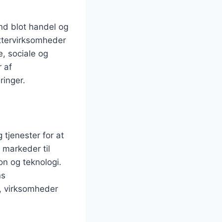
end blot handel og
ttervirksomheder
e, sociale og
r af
ringer.
 tjenester for at
 markeder til
on og teknologi.
ns
, virksomheder