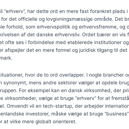
l “erhverv”, har dette ord en mere fast forankret plads 
 for det officielle og lovgivningsmæssige område. Det b
nale forhold, som erhvervspolitik og erhvervsfremme, og d
eskrivelsen af det danske erhvervsliv. Ordet bærer en vis
lket ofte ses i forbindelse med etablerede institutioner 
 afspejler det en mere formel og juridisk tilgang til det 
mark.
situationer, hvor de to ord overlapper. I nogle branch
 synonymt, mens andre sektorer vælger at opdele bru
ruppen. For eksempel kan en dansk virksomhed, der pr
 virksomheder, vælge at bruge “erhverv” for at fremstå
el. Omvendt vil en tech-startup, der arbejder internatio
denlandske investorer, måske vælge at bruge “business”
 at virke mere globalt orienteret.