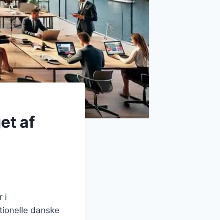
et af
 i
tionelle danske