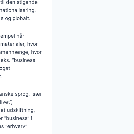
 til den stigende
ationalisering,
e og globalt.
sempel når
materialer, hvor
sammenhænge, hvor
.eks. “business
 øget
.
danske sprog, især
ivet”,
et udskiftning,
r “business” i
ns “erhverv”