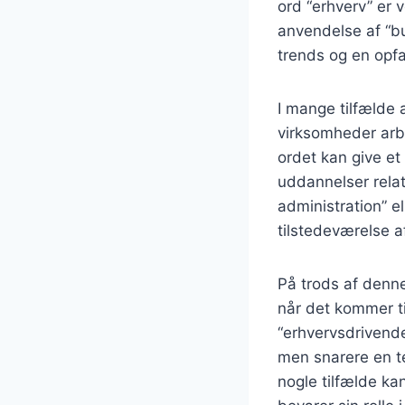
ord “erhverv” er v
anvendelse af “bu
trends og en opfa
I mange tilfælde 
virksomheder arbe
ordet kan give e
uddannelser relat
administration” e
tilstedeværelse a
På trods af denne
når det kommer ti
“erhvervsdrivende
men snarere en ten
nogle tilfælde ka