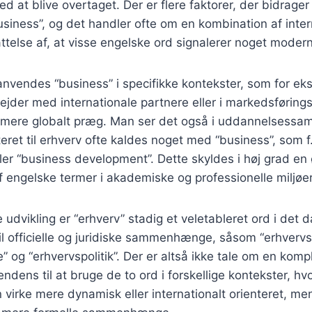
ed at blive overtaget. Der er flere faktorer, der bidrager
siness”, og det handler ofte om en kombination af intern
ttelse af, at visse engelske ord signalerer noget modern
anvendes “business” i specifikke kontekster, som for ek
jder med internationale partnere eller i markedsførings
t mere globalt præg. Man ser det også i uddannelses
eret til erhverv ofte kaldes noget med “business”, som f
ller “business development”. Dette skyldes i høj grad en
f engelske termer i akademiske og professionelle miljøer
 udvikling er “erhverv” stadig et veletableret ord i det 
l officielle og juridiske sammenhænge, såsom “erhvervsl
” og “erhvervspolitik”. Der er altså ikke tale om en kompl
dens til at bruge de to ord i forskellige kontekster, hvo
n virke mere dynamisk eller internationalt orienteret, me