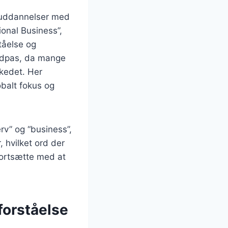
e uddannelser med
ional Business”,
ståelse og
indpas, da mange
rkedet. Her
obalt fokus og
rv” og “business”,
, hvilket ord der
fortsætte med at
forståelse