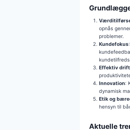
Grundlæggen
Værditilførs
opnås gennem 
problemer.
Kundefokus
kundefeedbac
kundetilfred
Effektiv drift
produktivitet
Innovation
: 
dynamisk ma
Etik og bær
hensyn til bå
Aktuelle tr