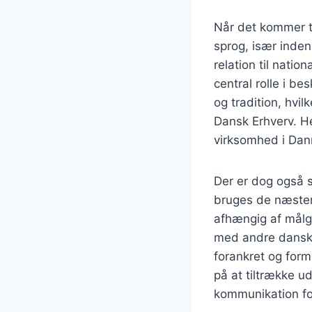
Når det kommer ti
sprog, især inden
relation til natio
central rolle i b
og tradition, hvi
Dansk Erhverv. Her
virksomhed i Dan
Der er dog også 
bruges de næsten
afhængig af målg
med andre danske
forankret og form
på at tiltrække u
kommunikation for