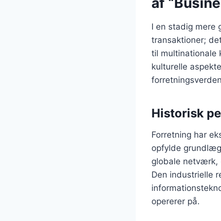
af “Busin
I en stadig mere 
transaktioner; d
til multinational
kulturelle aspekt
forretningsverden
Historisk p
Forretning har ek
opfylde grundlæg
globale netværk, 
Den industrielle
informationstekn
opererer på.