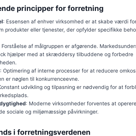
de principper for forretning
el
: Essensen af enhver virksomhed er at skabe værdi fo
produkter eller tjenester, der opfylder specifikke behov
: Forståelse af målgruppen er afgørende. Markedsunder
k hjælper med at skræddersy tilbuddene og forbedre
sheden.
: Optimering af interne processer for at reducere omko
en er nøglen til konkurrenceevne.
Konstant udvikling og tilpasning er nødvendig for at forbl
rkedsplads.
edygtighed
: Moderne virksomheder forventes at operere
de sociale og miljømæssige påvirkninger.
ends i forretningsverdenen