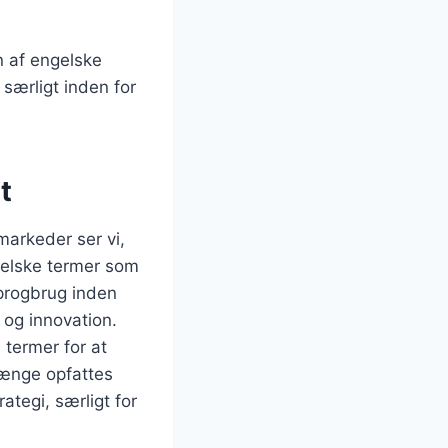
n af engelske
særligt inden for
t
markeder ser vi,
gelske termer som
sprogbrug inden
 og innovation.
 termer for at
hænge opfattes
tegi, særligt for