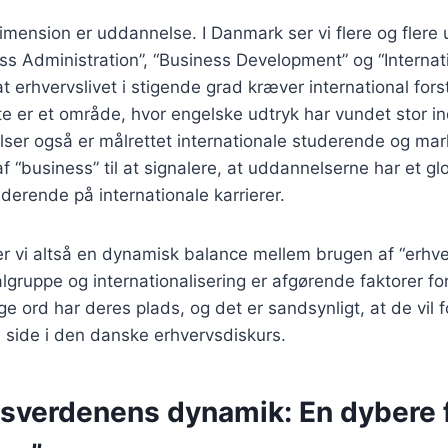
imension er uddannelse. I Danmark ser vi flere og fler
ess Administration”, “Business Development” og “Internat
 at erhvervslivet i stigende grad kræver international for
te er et område, hvor engelske udtryk har vundet stor 
lser også er målrettet internationale studerende og ma
f “business” til at signalere, at uddannelserne har et gl
derende på internationale karrierer.
ser vi altså en dynamisk balance mellem brugen af “erhve
lgruppe og internationalisering er afgørende faktorer for
e ord har deres plads, og det er sandsynligt, at de vil 
 side i den danske erhvervsdiskurs.
gsverdenens dynamik: En dybere 